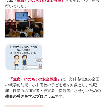
ラム
『生命 ( いのち ) の安全教室』
を実施し、今年度も
行いました。
『生命 ( いのち ) の安全教室』
は、文科省推進の全国
の就学前幼児・小中高校の子ども達を対象とし、性犯
罪・性暴力の加害者・被害者・傍観者にさせないための
生命の尊さを学ぶプログラム
です。